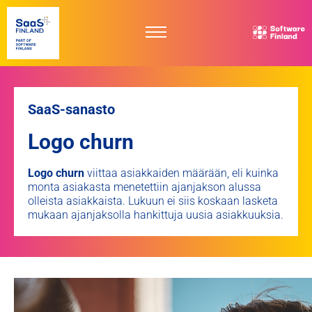
SaaS Finland - Part of Software Finland
S
SaaS-sanasto
Logo churn
Logo churn
viittaa asiakkaiden määrään, eli kuinka
monta asiakasta menetettiin ajanjakson alussa
olleista asiakkaista. Lukuun ei siis koskaan lasketa
mukaan ajanjaksolla hankittuja uusia asiakkuuksia.