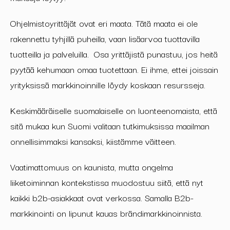
Ohjelmistoyrittäjät ovat eri maata. Tätä maata ei ole
rakennettu tyhjillä puheilla, vaan lisäarvoa tuottavilla
tuotteilla ja palveluilla. Osa yrittäjistä punastuu, jos heitä
pyytää kehumaan omaa tuotettaan. Ei ihme, ettei joissain
yrityksissä markkinoinnille löydy koskaan resursseja.
Keskimääräiselle suomalaiselle on luonteenomaista, että
sitä mukaa kun Suomi valitaan tutkimuksissa maailman
onnellisimmaksi kansaksi, kiistämme väitteen.
Vaatimattomuus on kaunista, mutta ongelma
liiketoiminnan kontekstissa muodostuu siitä, että nyt
kaikki b2b-asiakkaat ovat verkossa. Samalla B2b-
markkinointi on lipunut kauas brändimarkkinoinnista.