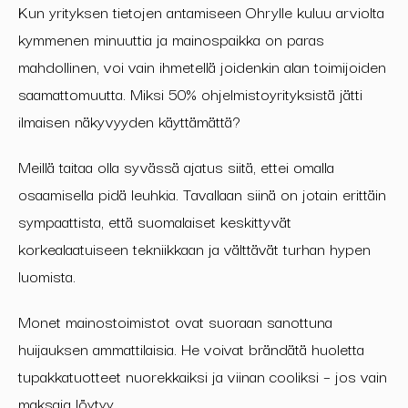
Kun yrityksen tietojen antamiseen Ohrylle kuluu arviolta
kymmenen minuuttia ja mainospaikka on paras
mahdollinen, voi vain ihmetellä joidenkin alan toimijoiden
saamattomuutta. Miksi 50% ohjelmistoyrityksistä jätti
ilmaisen näkyvyyden käyttämättä?
Meillä taitaa olla syvässä ajatus siitä, ettei omalla
osaamisella pidä leuhkia. Tavallaan siinä on jotain erittäin
sympaattista, että suomalaiset keskittyvät
korkealaatuiseen tekniikkaan ja välttävät turhan hypen
luomista.
Monet mainostoimistot ovat suoraan sanottuna
huijauksen ammattilaisia. He voivat brändätä huoletta
tupakkatuotteet nuorekkaiksi ja viinan cooliksi – jos vain
maksaja löytyy.