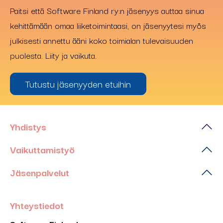
Paitsi että Software Finland ry:n jäsenyys auttaa sinua
kehittämään omaa liiketoimintaasi, on jäsenyytesi myös
julkisesti annettu ääni koko toimialan tulevaisuuden
puolesta. Liity ja vaikuta.
Tutustu jäsenyyden etuihin
Yhdistys
Vaikuttamistyö
Jäsenpalvelut
Yhteystiedot