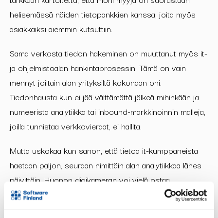
helisemässä näiden tietopankkien kanssa, joita myös
asiakkaiksi aiemmin kutsuttiin.
Sama verkosta tiedon hakeminen on muuttanut myös it-
ja ohjelmistoalan hankintaprosessin. Tämä on vain
mennyt joiltain alan yrityksiltä kokonaan ohi.
Tiedonhausta kun ei jää välttämättä jälkeä mihinkään ja
numeerista analytiikka tai inbound-markkinoinnin malleja,
joilla tunnistaa verkkovieraat, ei hallita.
Mutta uskokaa kun sanon, että tietoa it-kumppaneista
haetaan paljon, seuraan nimittäin alan analytiikkaa lähes
päivittäin. Huonon digikameran voi vielä ostaa
vahingossa, mutta ohjelmistohankkeissa ja -
hankinnoissa ollaan tarkkana, koska väärä valinta voi olla