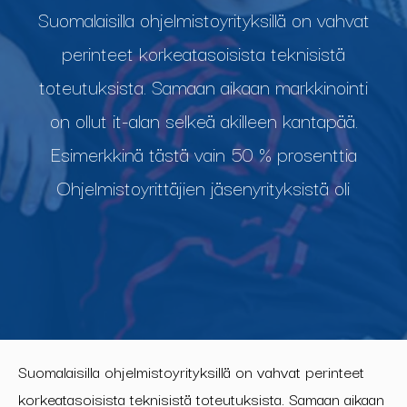
Suomalaisilla ohjelmistoyrityksillä on vahvat
perinteet korkeatasoisista teknisistä
toteutuksista. Samaan aikaan markkinointi
on ollut it-alan selkeä akilleen kantapää.
Esimerkkinä tästä vain 50 % prosenttia
Ohjelmistoyrittäjien jäsenyrityksistä oli
Suomalaisilla ohjelmistoyrityksillä on vahvat perinteet
korkeatasoisista teknisistä toteutuksista. Samaan aikaan