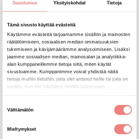
bisnekselle turmiollinen.
Suostumus
Yksityiskohdat
Tietoja
Ite wiki tarjoaa kattavaa markkinatietoa
Tämä sivusto käyttää evästeitä
digitalisaatiohankkeissa
Käytämme evästeitä tarjoamamme sisällön ja mainosten
räätälöimiseen, sosiaalisen median ominaisuuksien
Kehittämämme Ite wikin alusta tarjoaa
tukemiseen ja kävijämäärämme analysoimiseen. Lisäksi
ohjelmistoyrityksille ilmaisen ja avoimen alustan, joka
jaamme sosiaalisen median, mainosalan ja analytiikka-
toimii todellisena täsmäiskuna markkinoinnille ja
alan kumppaneillemme tietoja siitä, miten käytät
myynnille.
sivustoamme. Kumppanimme voivat yhdistää näitä
tietoja muihin tietoihin, joita olet antanut heille tai joita on
Alustan funktiona on auttaa it-hankkijoita löytämään
kerätty, kun olet käyttänyt heidän palvelujaan.
oikeat kumppanit liiketoiminnan digitalisaatiohankkeisiin.
Suostumuksen
Välttämätön
Nyt myös
Ohjelmisto- ja e-business ry:n
valinta
jäsenhaku
on uudistunut hyödyntämään
Ite wikin
Mieltymykset
yrityshakua
.