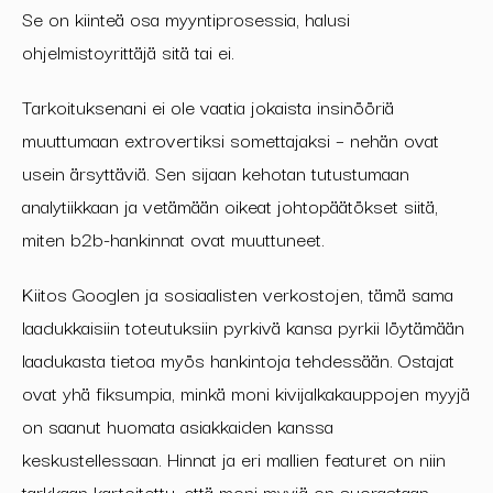
Se on kiinteä osa myyntiprosessia, halusi
ohjelmistoyrittäjä sitä tai ei.
Tarkoituksenani ei ole vaatia jokaista insinööriä
muuttumaan extrovertiksi somettajaksi – nehän ovat
usein ärsyttäviä. Sen sijaan kehotan tutustumaan
analytiikkaan ja vetämään oikeat johtopäätökset siitä,
miten b2b-hankinnat ovat muuttuneet.
Kiitos Googlen ja sosiaalisten verkostojen, tämä sama
laadukkaisiin toteutuksiin pyrkivä kansa pyrkii löytämään
laadukasta tietoa myös hankintoja tehdessään. Ostajat
ovat yhä fiksumpia, minkä moni kivijalkakauppojen myyjä
on saanut huomata asiakkaiden kanssa
keskustellessaan. Hinnat ja eri mallien featuret on niin
tarkkaan kartoitettu, että moni myyjä on suorastaan