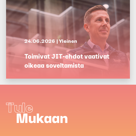
24.06.2026 | Yleinen
Toimivat JIT-ehdot vaativat
oikeaa soveltamista
Tule
Mukaan