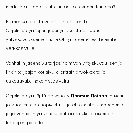
markkinointi on ollut it-alan selkeä akilleen kantapää.
Esimerkkinä tästä vain 50 % prosenttia
Ohjelmistoyrittäjien jäsenyrityksistä oli luonut
yrityskuvauksenvanhalle Ohryn jäsenet esittelevälle
verkkosivulle.
Vanhakin jäsensivu tarjosi toimivan yrityskuvauksen ja
linkin tarjoajan kotisivulle erittäin arvokkaalta ja
uskottavalta hakemistosivulta.
Ohjelmistoyrittäjiltä on kyselty
Rasmus Roihan
mukaan
jo vuosien ajan sopivista it- ja ohjelmistokumppaneista
ja jo vanhakin yrityshaku auttoi asiakkaita oikeiden
tarjoajien pakeille.