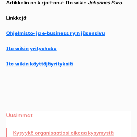
Artikkelin on kirjoittanut Ite wikin
Johannes Puro
.
Linkkejä:
Ohjelmisto- ja e-business ry:n jäsensivu
Ite wikin yrityshaku
Ite wikin käyttäjäyrityksiä
Uusimmat
Kysyykö organisaatiosi oikeaa kysymystä