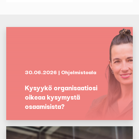
30.06.2026 | Ohjelmistoala
Kysyykö organisaatiosi
oikeaa kysymystä
osaamisista?