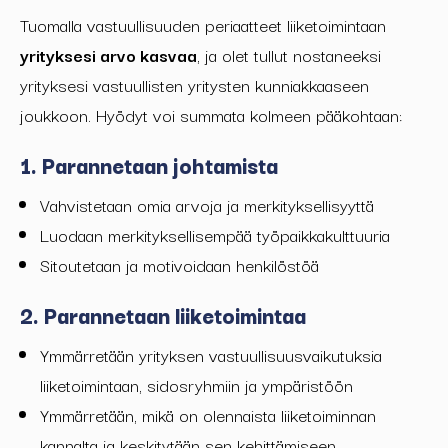
Tuomalla
vastuullisuuden periaatteet liiketoimintaan
yrityksesi arvo kasvaa
, ja olet tullut nostaneeksi
yrityksesi vastuullisten yritysten kunniakkaaseen
joukkoon. Hyödyt voi summata kolmeen pääkohtaan
:
1. Parannetaan johtamista
Vahvistetaan omia arvoja ja merkityksellisyyttä
Luodaan merkityksellisempää työpaikkakulttuuria
Sitoutetaan ja motivoidaan henkilöstöä
2. Parannetaan liiketoimintaa
Ymmärretään yrityksen vastuullisuusvaikutuksia
liiketoimintaan, sidosryhmiin ja ympäristöön
Ymmärretään, mikä on olennaista liiketoiminnan
kannalta ja keskitytään sen kehittämiseen