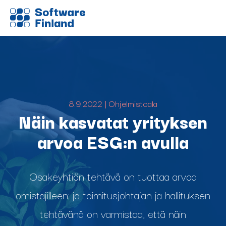
8.9.2022 | Ohjelmistoala
Näin kasvatat yrityksen
arvoa ESG:n avulla
Osakeyhtiön tehtävä on tuottaa arvoa
omistajilleen; ja toimitusjohtajan ja hallituksen
tehtävänä on varmistaa, että näin