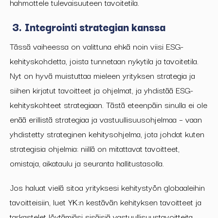
hahmottele tulevaisuuteen tavoitetila.
3. Integrointi strategian kanssa
Tässä vaiheessa on valittuna ehkä noin viisi ESG-
kehityskohdetta, joista tunnetaan nykytila ja tavoitetila.
Nyt on hyvä muistuttaa mieleen yrityksen strategia ja
siihen kirjatut tavoitteet ja ohjelmat, ja yhdistää ESG-
kehityskohteet strategiaan. Tästä eteenpäin sinulla ei ole
enää erillistä strategiaa ja vastuullisuusohjelmaa – vaan
yhdistetty strateginen kehitysohjelma, jota j
ohda
t
kuten
strategisia ohjelmia:
niill
ä on
mitattavat tavoitteet,
omistaja, aikataulu ja seuranta
hallitustasolla.
Jos haluat vielä sitoa yrityksesi kehitystyön globaaleihin
tavoitteisiin, luet YK:n kestävän kehityksen tavoitteet ja
tarkastelet löytämi
äsi sisäis
iä vastuullisuustavoitteita