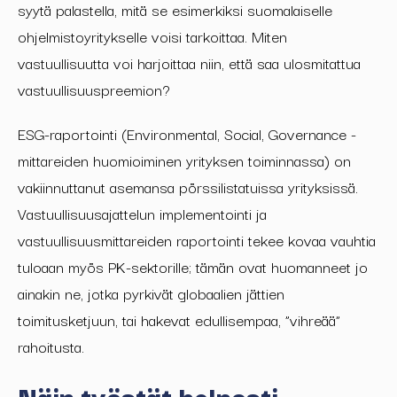
syytä palastella, mitä se esimerkiksi suomalaiselle
ohjelmistoyritykselle voisi tarkoittaa. Miten
vastuullisuutta voi harjoittaa niin, että saa ulosmitattua
vastuullisuuspreemion?
ESG-raportointi (Environmental, Social, Governance -
mittareiden huomioiminen yrityksen toiminnassa) on
vakiinnuttanut asemansa pörssilistatuissa yrityksissä.
Vastuullisuusajattelun implementointi ja
vastuullisuusmittareiden raportointi tekee kovaa vauhtia
tuloaan myös PK-sektorille; tämän ovat huomanneet jo
ainakin ne, jotka pyrkivät globaalien jättien
toimitusketjuun, tai hakevat edullisempaa, ”vihreää”
rahoitusta.
Näin työstät helposti