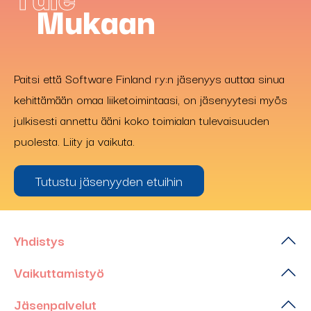
Mukaan
Paitsi että Software Finland ry:n jäsenyys auttaa sinua
kehittämään omaa liiketoimintaasi, on jäsenyytesi myös
julkisesti annettu ääni koko toimialan tulevaisuuden
puolesta. Liity ja vaikuta.
Tutustu jäsenyyden etuihin
Yhdistys
Vaikuttamistyö
Jäsenpalvelut