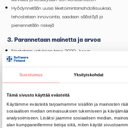
Hyödynnetään uusia liiketoimintamahdollisuuksia,
tehostetaan innovointia, saadaan säästöjä ja
pienennetään riskejä
3. Parannetaan mainetta ja arvoa
Nostetaan yrityksen taso 2020 –luvun
vaatimustasolle, estetään jämähtäneisyyttä
Ymmärretään ja viestitään, miten liiketoiminnalla voi
parantaa maailmaa
Suostumus
Yksityiskohdat
Saavutetaan korkeammat a
rvostuskertoimet
Tämä sivusto käyttää evästeitä
Ota yhteyttä, kun haluat sparrailla vastuullisuusasioita!
Käytämme evästeitä tarjoamamme sisällön ja mainosten räät
sosiaalisen median ominaisuuksien tukemiseen ja kävijäm
analysoimiseen. Lisäksi jaamme sosiaalisen median, mainosa
alan kumppaneillemme tietoja siitä, miten käytät sivusto