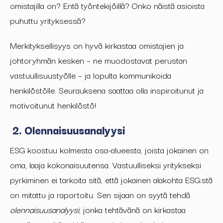
omistajilla on? Entä työntekijöillä? Onko näistä asioista
puhuttu yrityksessä?
Merkityksellisyys on hyvä kirkastaa omistajien ja
johtoryhmän kesken – ne muodostavat perustan
vastuullisuustyölle – ja lopulta kommunikoida
henkilöstölle. Seurauksena saattaa olla inspiroitunut ja
motivoitunut henkilöstö!
2. Olennaisuusanalyysi
ESG koostuu kolmesta osa-alueesta, joista jokainen on
oma, laaja kokonaisuutensa. Vastuulliseksi yritykseksi
pyrkiminen ei tarkoita sitä, että jokainen alakohta ESG:stä
on mitattu ja raportoitu. Sen sijaan on syytä tehdä
olennaisuusanalyysi
, jonka tehtävänä on kirkastaa