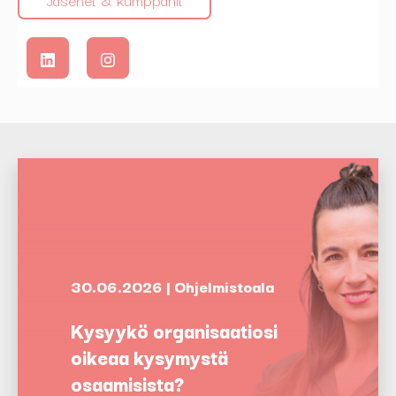
30.06.2026 | Ohjelmistoala
Kysyykö organisaatiosi
oikeaa kysymystä
osaamisista?