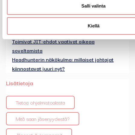
Uusimmat
Salli valinta
Kysyykö organisaatiosi oikeaa kysymystä
Kiellä
osaamisista?
Toimivat JIT-ehdot vaativat oikeaa
soveltamista
Headhunterin näkökulma: millaiset johtajat
kiinnostavat juuri nyt?
Lisätietoja
Tietoa ohjelmistoalasta
Mitä saan jäsenyydestä?
Jäsenet & kumppanit