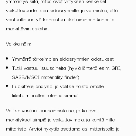
ymmärrys siitä, mitkä ovat yrityksen keskeiset
vaikuttavuudet sen sidosryhmille, ja varmistaa, että
vastuullisuustyö kohdistuu liiketoiminnan kannalta
merkittäviin asioihin.
Vaikka näin:
Ymmärrä tärkeimpien sidosryhmien odotukset
Tutki vastuullisuusaiheita (hyviä lähteitä esim.
GRI,
SASB/MSCI materiality finder
)
Luokittele, analysoi ja valitse näistä omalle
liiketoiminnallesi olennaisimmat
Valitse vastuullisuusaiheista ne, jotka ovat
merkityksellisimpiä ja vaikuttavimpia, ja kehitä niille
mittaristo. Arvioi nykytila asettamallasi mittaristolla ja